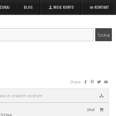
ZUKAJ
BLOG
MOJE KONTO
KONTAKT
Share:
wka ze znakiem wodnym
30zł
 533px