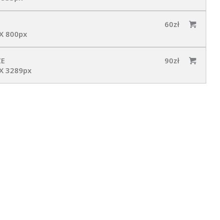
60zł
X 800px
ZE
90zł
X 3289px