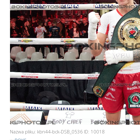
Nazwa pliku: kbn44-bck-DSB_0536 ID: 10018