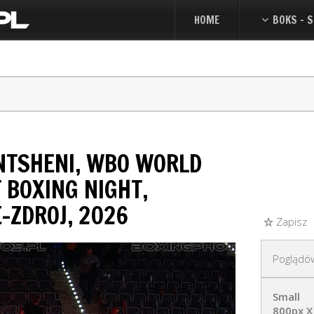
HOME
BOKS - S
NTSHENI, WBO WORLD
 BOXING NIGHT,
E-ZDROJ, 2026
Zapisz
Poglądó
Small
800px X