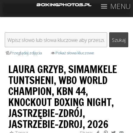
MENU
Przeglądaj zdjęcia
Pokaż słowa kluczowe
LAURA GRZYB, SIMAMKELE
TUNTSHENI, WBO WORLD
CHAMPION, KBN 44,
KNOCKOUT BOXING NIGHT,
JASTRZĘBIE-ZDRÓJ,
JASTRZEBIE-ZDROJ, 2026
Zapisz
Share: