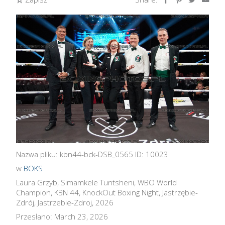
Nazwa pliku: kbn44-bck-DSB_0565 ID: 10023
w
BOKS
Laura Grzyb, Simamkele Tuntsheni, WBO World
Champion, KBN 44, KnockOut Boxing Night, Jastrzębie-
Zdrój, Jastrzebie-Zdroj, 2026
Przesłano: March 23, 2026