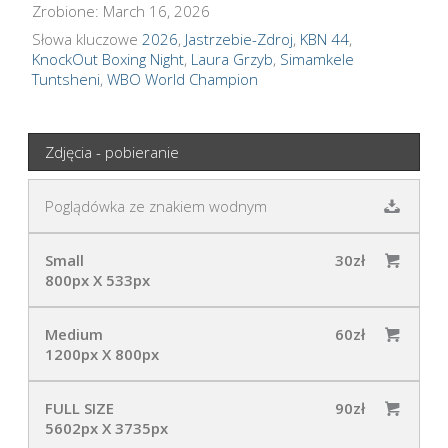
Zrobione: March 16, 2026
Słowa kluczowe
2026
,
Jastrzebie-Zdroj
,
KBN 44
,
KnockOut Boxing Night
,
Laura Grzyb
,
Simamkele
Tuntsheni
,
WBO World Champion
Zdjęcia - pobieranie
Poglądówka ze znakiem wodnym
Small
30zł
800px X 533px
Medium
60zł
1200px X 800px
FULL SIZE
90zł
5602px X 3735px