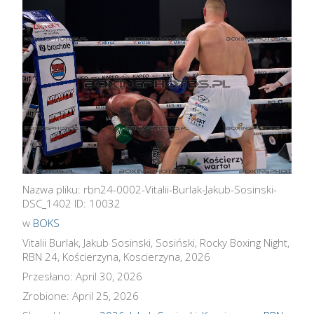
Nazwa pliku: rbn24-0002-Vitalii-Burlak-Jakub-Sosinski-
DSC_1402 ID: 10032
w
BOKS
Vitalii Burlak, Jakub Sosinski, Sosiński, Rocky Boxing Night,
RBN 24, Kościerzyna, Koscierzyna, 2026
Przesłano: April 30, 2026
Zrobione: April 25, 2026