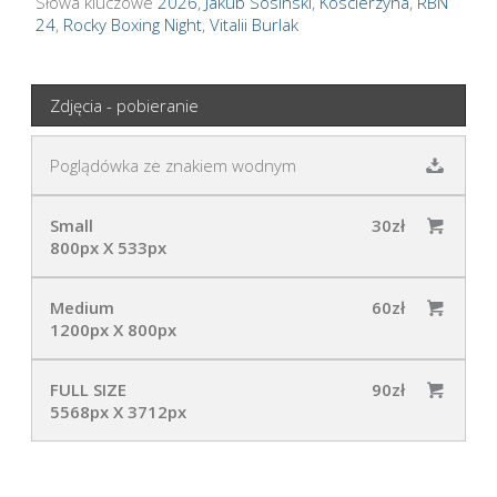
Słowa kluczowe
2026
,
Jakub Sosinski
,
Koscierzyna
,
RBN
24
,
Rocky Boxing Night
,
Vitalii Burlak
Zdjęcia - pobieranie
Poglądówka ze znakiem wodnym
Small
30zł
800px X 533px
Medium
60zł
1200px X 800px
FULL SIZE
90zł
5568px X 3712px