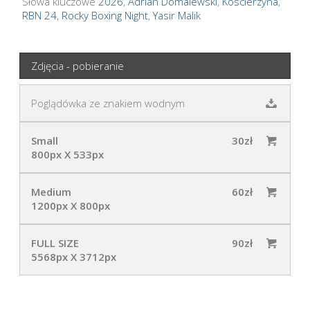
Słowa kluczowe
2026
,
Adrian Domalewski
,
Koscierzyna
,
RBN 24
,
Rocky Boxing Night
,
Yasir Malik
Zdjęcia - pobieranie
Poglądówka ze znakiem wodnym
Small
30zł
800px X 533px
Medium
60zł
1200px X 800px
FULL SIZE
90zł
5568px X 3712px