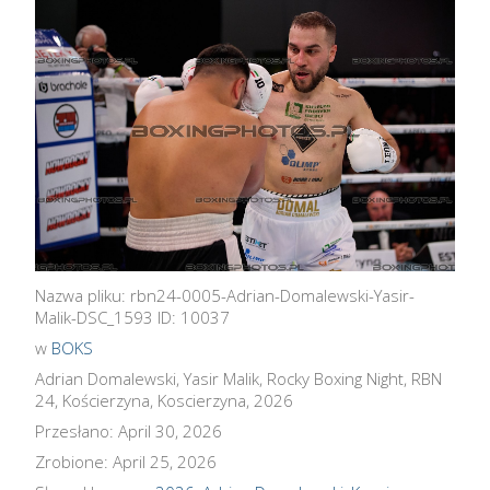
Nazwa pliku: rbn24-0005-Adrian-Domalewski-Yasir-
Malik-DSC_1593 ID: 10037
w
BOKS
Adrian Domalewski, Yasir Malik, Rocky Boxing Night, RBN
24, Kościerzyna, Koscierzyna, 2026
Przesłano: April 30, 2026
Zrobione: April 25, 2026