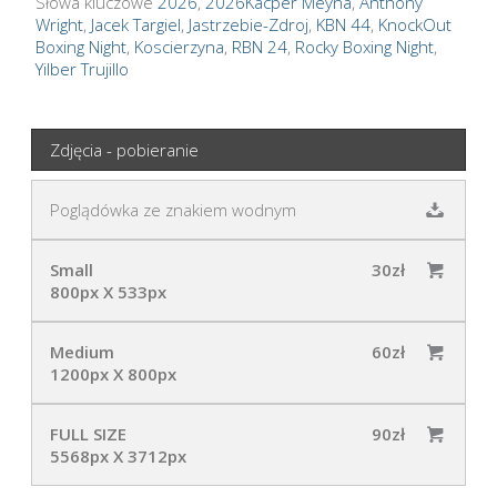
Słowa kluczowe
2026
,
2026Kacper Meyna
,
Anthony
Wright
,
Jacek Targiel
,
Jastrzebie-Zdroj
,
KBN 44
,
KnockOut
Boxing Night
,
Koscierzyna
,
RBN 24
,
Rocky Boxing Night
,
Yilber Trujillo
Zdjęcia - pobieranie
Poglądówka ze znakiem wodnym
Small
30zł
800px X 533px
Medium
60zł
1200px X 800px
FULL SIZE
90zł
5568px X 3712px