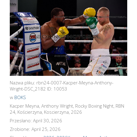
Nazwa pliku: rbn24-0007-Kacper-Meyna-Anthony-
Wright-DSC_2182 ID: 10053
w
BOKS
Kacper Meyna, Anthony Wright, Rocky Boxing Night, RBN
24, Kościerzyna, Koscierzyna, 2026
Przesłano: April 30, 2026
Zrobione: April 25, 2026