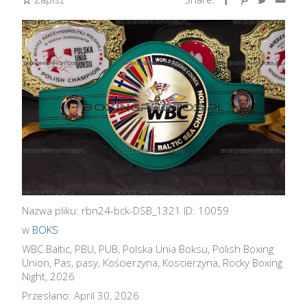
Nazwa pliku: rbn24-bck-DSB_1321 ID: 10059
w
BOKS
WBC Baltic, PBU, PUB, Polska Unia Boksu, Polish Boxing
Union, Pas, pasy, Kościerzyna, Koscierzyna, Rocky Boxing
Night, 2026
Przesłano: April 30, 2026