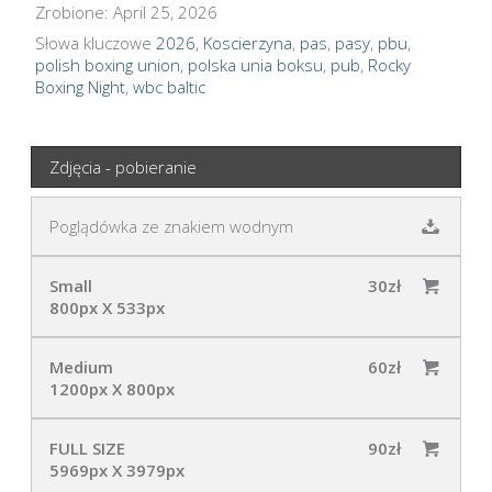
Zrobione: April 25, 2026
Słowa kluczowe
2026
,
Koscierzyna
,
pas
,
pasy
,
pbu
,
polish boxing union
,
polska unia boksu
,
pub
,
Rocky
Boxing Night
,
wbc baltic
Zdjęcia - pobieranie
Poglądówka ze znakiem wodnym
Small
30zł
800px X 533px
Medium
60zł
1200px X 800px
FULL SIZE
90zł
5969px X 3979px