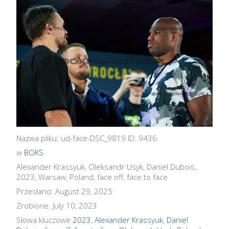
Nazwa pliku: ud-face-DSC_9819 ID: 9436
w
BOKS
Alexander Krassyuk, Oleksandr Usyk, Daniel Dubois,
2023, Warsaw, Poland, face off, face to face
Przesłano: August 29, 2025
Zrobione: July 10, 2023
Słowa kluczowe
2023
,
Alexander Krassyuk
,
Daniel