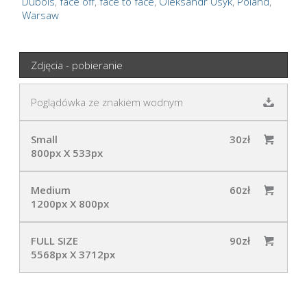
Dubois
,
face off
,
face to face
,
Oleksandr Usyk
,
Poland
,
Warsaw
Zdjęcia - pobieranie
Poglądówka ze znakiem wodnym
Small
30zł
800px X 533px
Medium
60zł
1200px X 800px
FULL SIZE
90zł
5568px X 3712px