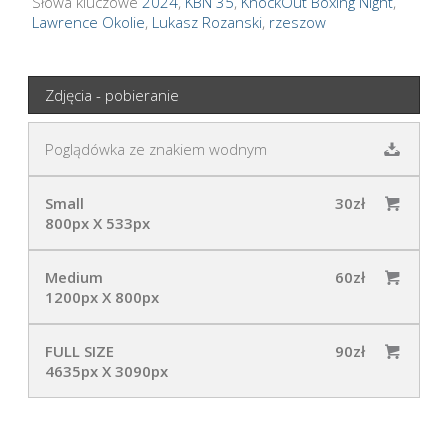
Słowa kluczowe
2024
,
KBN 35
,
KnockOut Boxing Night
,
Lawrence Okolie
,
Lukasz Rozanski
,
rzeszow
Zdjęcia - pobieranie
Poglądówka ze znakiem wodnym
Small
30zł
800px X 533px
Medium
60zł
1200px X 800px
FULL SIZE
90zł
4635px X 3090px