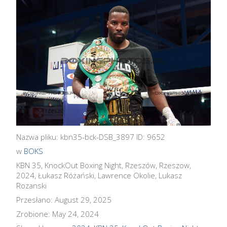
Nazwa pliku: kbn35-bck-DSB_3897 ID: 9652
w
BOKS
KBN 35, KnockOut Boxing Night, Rzeszów, Rzeszow,
2024, Łukasz Różański, Lawrence Okolie, Lukasz
Rozanski
Przesłano: August 29, 2025
Zrobione: May 24, 2024