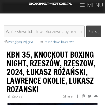
MENU
Przeglądaj zdjęcia
Pokaż słowa kluczowe
KBN 35, KNOCKOUT BOXING
NIGHT, RZESZÓW, RZESZOW,
2024, ŁUKASZ RÓŻAŃSKI,
LAWRENCE OKOLIE, LUKASZ
ROZANSKI
Zapisz
Share: