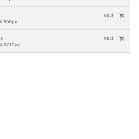
60zł
X 800px
ZE
90zł
X 3712px