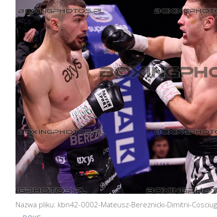
Nazwa pliku: kbn42-0002-Mateusz-Bereznicki-Dimitrii-Cosciu