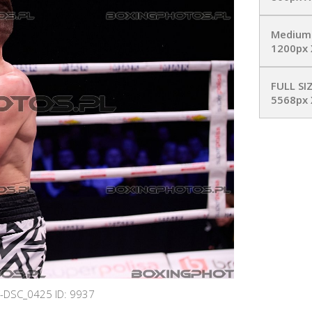
Medium
1200px 
FULL SI
5568px 
g-DSC_0425 ID: 9937