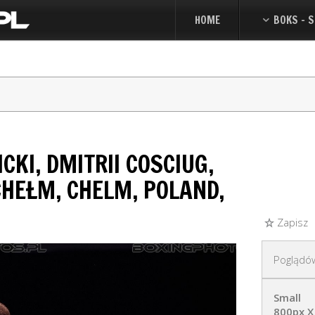
HOME
BOKS - S
CKI, DMITRII COSCIUG,
CHEŁM, CHELM, POLAND,
Zapisz
Poglądó
Small
800px X