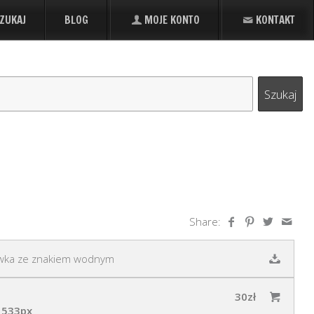
ZUKAJ
BLOG
MOJE KONTO
KONTAKT
Share:
wka ze znakiem wodnym
30zł
 533px