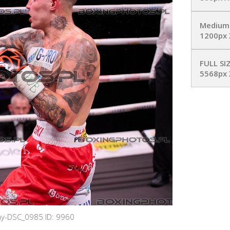
Medium
1200px 
FULL SI
5568px 
ny-DSC_0985 ID: 9960