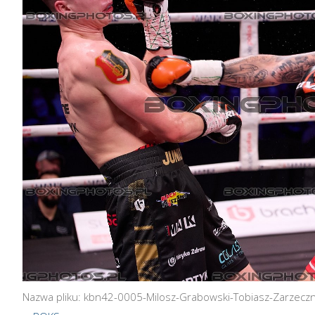
Nazwa pliku: kbn42-0005-Milosz-Grabowski-Tobiasz-Zarzecz