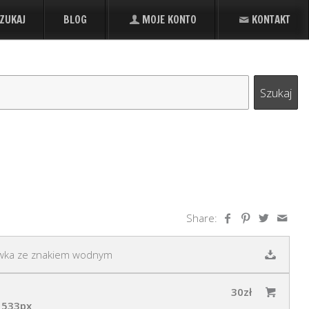
ZUKAJ
BLOG
MOJE KONTO
KONTAKT
Share:
wka ze znakiem wodnym
30zł
 533px