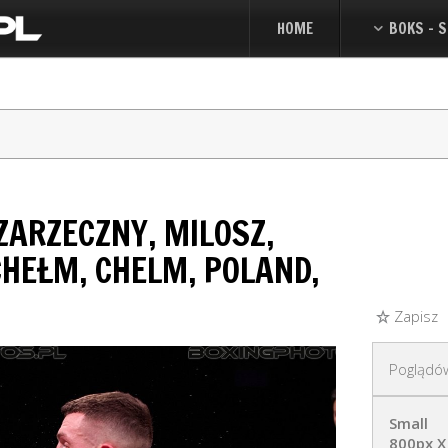
HOME
BOKS - S
ZARZECZNY, MILOSZ,
CHEŁM, CHELM, POLAND,
Zapisz
Poglądó
Small
800px X