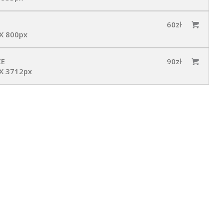
60zł
X 800px
ZE
90zł
X 3712px