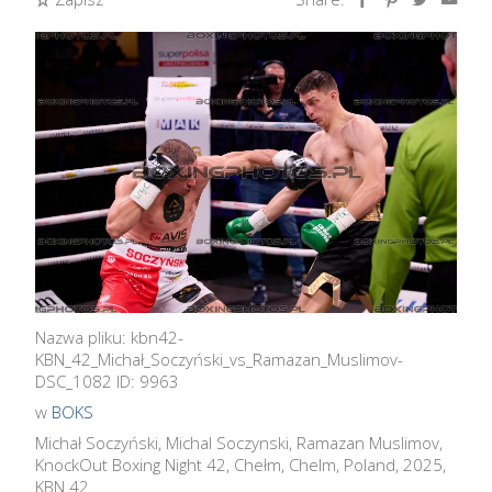
Nazwa pliku: kbn42-
KBN_42_Michał_Soczyński_vs_Ramazan_Muslimov-
DSC_1082 ID: 9963
w
BOKS
Michał Soczyński, Michal Soczynski, Ramazan Muslimov,
KnockOut Boxing Night 42, Chełm, Chelm, Poland, 2025,
KBN 42