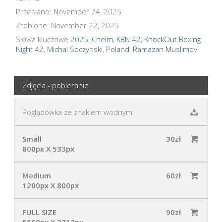
Przesłano: November 24, 2025
Zrobione: November 22, 2025
Słowa kluczowe
2025
,
Chelm
,
KBN 42
,
KnockOut Boxing
Night 42
,
Michal Soczynski
,
Poland
,
Ramazan Muslimov
Zdjęcia - pobieranie
Poglądówka ze znakiem wodnym
Small
30zł
800px X 533px
Medium
60zł
1200px X 800px
FULL SIZE
90zł