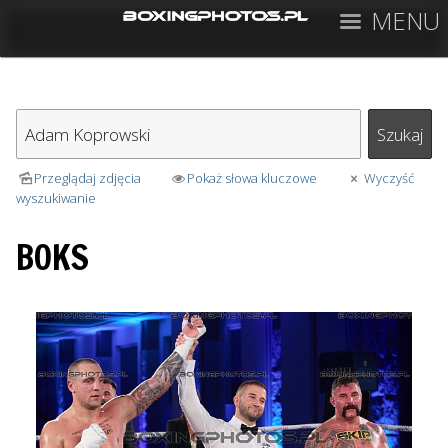
MENU
Przeglądaj zdjęcia
Pokaż słowa kluczowe
Wyczyść
wyszukiwanie
BOKS