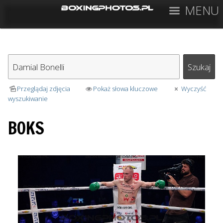
MENU
Przeglądaj zdjęcia
Pokaż słowa kluczowe
Wyczyść
wyszukiwanie
BOKS