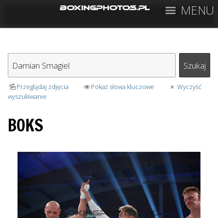
MENU
Przeglądaj zdjęcia
Pokaż słowa kluczowe
Wyczyść
wyszukiwanie
BOKS