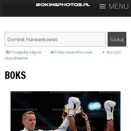
MENU
Przeglądaj zdjęcia
Pokaż słowa kluczowe
Wyczyść
wyszukiwanie
BOKS