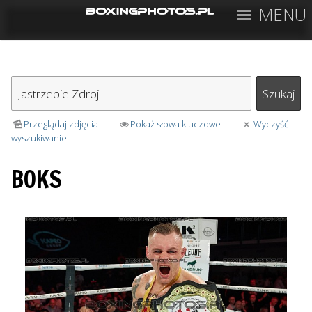
MENU
Przeglądaj zdjęcia
Pokaż słowa kluczowe
Wyczyść
wyszukiwanie
BOKS