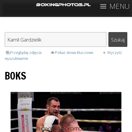
MENU
Przeglądaj zdjęcia
Pokaż słowa kluczowe
Wyczyść
wyszukiwanie
BOKS