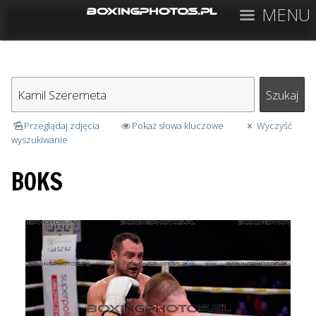
MENU
Przeglądaj zdjęcia
Pokaż słowa kluczowe
Wyczyść
wyszukiwanie
BOKS