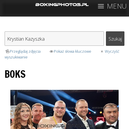
MENU
Przeglądaj zdjęcia
Pokaż słowa kluczowe
Wyczyść
wyszukiwanie
BOKS