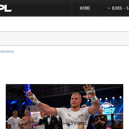
HOME
BOKS - S
ukiwanie