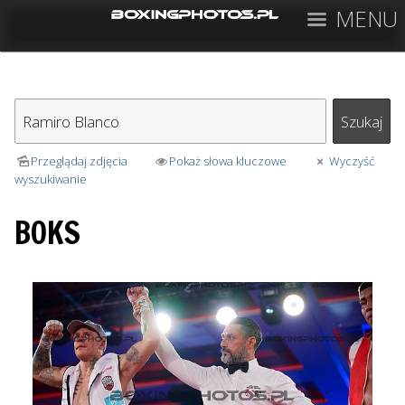
MENU
Przeglądaj zdjęcia
Pokaż słowa kluczowe
Wyczyść
wyszukiwanie
BOKS