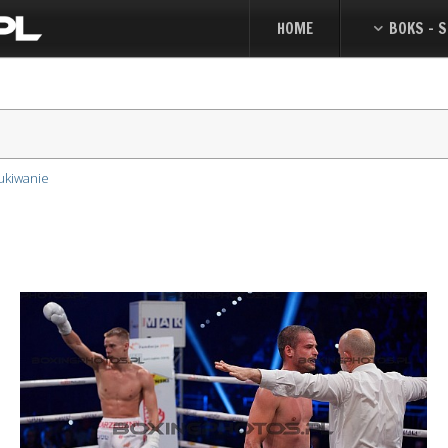
HOME
BOKS - S
ukiwanie