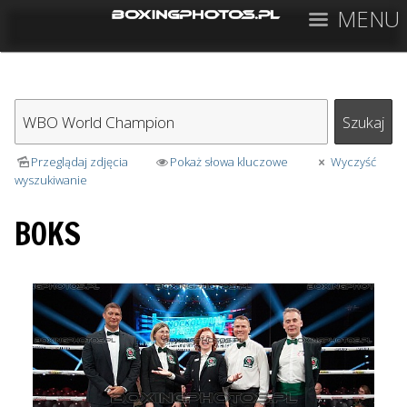
MENU
Przeglądaj zdjęcia
Pokaż słowa kluczowe
Wyczyść
wyszukiwanie
BOKS