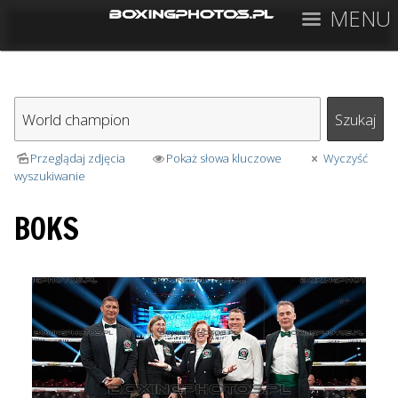
MENU
Przeglądaj zdjęcia
Pokaż słowa kluczowe
Wyczyść
wyszukiwanie
BOKS