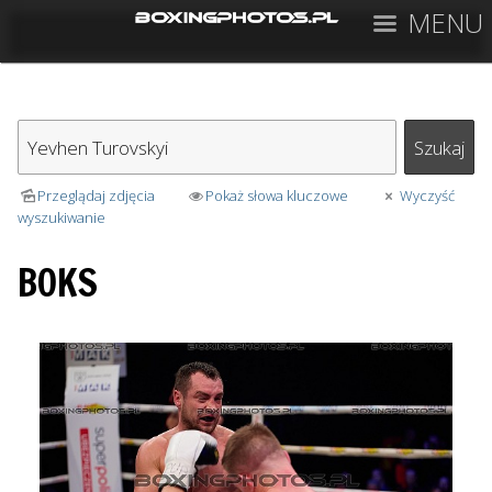
MENU
Przeglądaj zdjęcia
Pokaż słowa kluczowe
Wyczyść
wyszukiwanie
BOKS