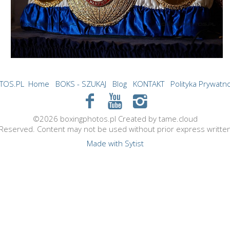
TOS.PL
Home
BOKS - SZUKAJ
Blog
KONTAKT
Polityka Prywatno
©2026 boxingphotos.pl Created by tame.cloud
s Reserved. Content may not be used without prior express writte
Made with Sytist