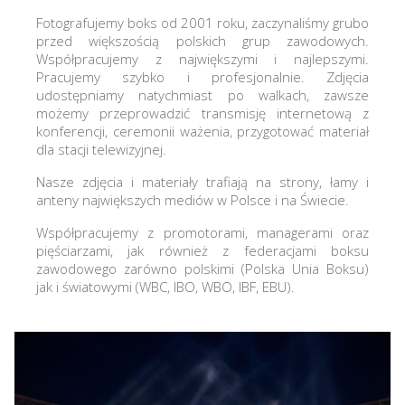
Fotografujemy boks od 2001 roku, zaczynaliśmy grubo
przed większością polskich grup zawodowych.
Współpracujemy z największymi i najlepszymi.
Pracujemy szybko i profesjonalnie. Zdjęcia
udostępniamy natychmiast po walkach, zawsze
możemy przeprowadzić transmisję internetową z
konferencji, ceremonii ważenia, przygotować materiał
dla stacji telewizyjnej.
Nasze zdjęcia i materiały trafiają na strony, łamy i
anteny największych mediów w Polsce i na Świecie.
Współpracujemy z promotorami, managerami oraz
pięściarzami, jak również z federacjami boksu
zawodowego zarówno polskimi (Polska Unia Boksu)
jak i światowymi (WBC, IBO, WBO, IBF, EBU).