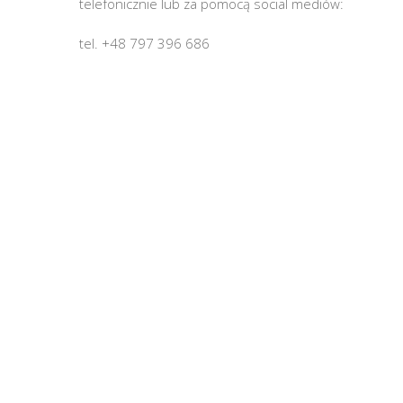
telefonicznie lub za pomocą social mediów:
tel. +48 797 396 686