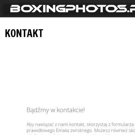
KONTAKT
Bądźmy w kontakcie!
Aby nawiązać z nami kontakt, skorzystaj z formularz
prawidłowego Emaila zwrotnego. Możesz również sko