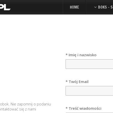
HOME
BOKS - S
* Imię i nazwisko
* Twój Email
a obok. Nie zapomnij o podaniu
* Treść wiadomości
ntaktować się z nami