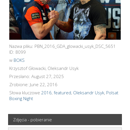
Nazwa pliku: PBN_2016_GDA_glowacki_usyk_DSC_5651
ID: 8099
w
BOKS
Krzysztof Głowacki, Oleksandr Usyk
Przesłano: August 27, 2025
Zrobione: June 22, 2016
Słowa kluczowe
2016
,
featured
,
Oleksandr Usyk
,
Polsat
Boxing Night
Zdjęcia - pobieranie