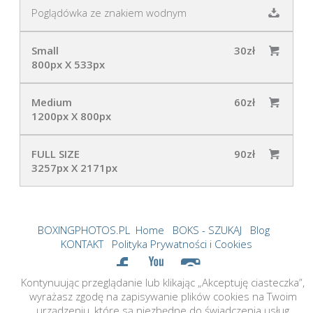
Poglądówka ze znakiem wodnym
Small
30zł
800px X 533px
Medium
60zł
1200px X 800px
FULL SIZE
90zł
3257px X 2171px
BOXINGPHOTOS.PL
Home
BOKS - SZUKAJ
Blog
KONTAKT
Polityka Prywatności i Cookies
Kontynuując przeglądanie lub klikając „Akceptuję ciasteczka”,
©2026 boxingphotos.pl Created by tame.cloud
wyrażasz zgodę na zapisywanie plików cookies na Twoim
All Rights Reserved. Content may not be used without
urządzeniu, które są niezbędne do świadczenia usług