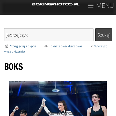
MENU
Przeglądaj zdjęcia
Pokaż słowa kluczowe
Wyczyść
wyszukiwanie
BOKS