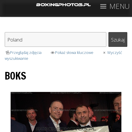
MENU
Przeglądaj zdjęcia
Pokaż słowa kluczowe
Wyczyść
wyszukiwanie
BOKS