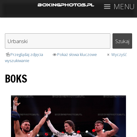
MENU
Przeglądaj zdjęcia
Pokaż słowa kluczowe
Wyczyść
wyszukiwanie
BOKS