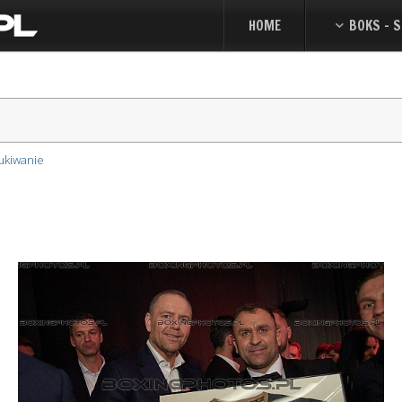
HOME
BOKS - S
ukiwanie