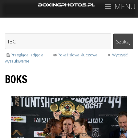
MENU
Przeglądaj zdjęcia
Pokaż słowa kluczowe
Wyczyść
wyszukiwanie
BOKS