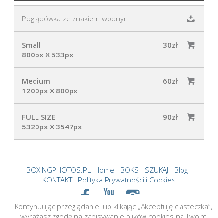
Poglądówka ze znakiem wodnym
Small
30zł
800px X 533px
Medium
60zł
1200px X 800px
FULL SIZE
90zł
5320px X 3547px
BOXINGPHOTOS.PL
Home
BOKS - SZUKAJ
Blog
KONTAKT
Polityka Prywatności i Cookies
Kontynuując przeglądanie lub klikając „Akceptuję ciasteczka”,
©2026 boxingphotos.pl Created by tame.cloud
wyrażasz zgodę na zapisywanie plików cookies na Twoim