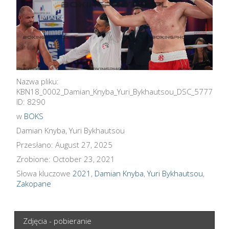
Nazwa pliku:
KBN18_0002_Damian_Knyba_Yuri_Bykhautsou_DSC_5777
ID: 8290
w
BOKS
Damian Knyba, Yuri Bykhautsou
Przesłano: August 27, 2025
Zrobione: October 23, 2021
Słowa kluczowe
2021
,
Damian Knyba
,
Yuri Bykhautsou
,
Zakopane
Zdjęcia - pobieranie