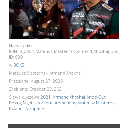
Nazwa pliku:
KBN18_0004_Mateusz_Masternak_Armend_Xhoxhaj_DSC_58
ID: 8301
w
BOKS
Mateusz Masternak, Armend Xhoxhaj
Przesłano: August 27, 2025
Zrobione: October 23, 2021
Słowa kluczowe
2021
,
Armend Xhoxhaj
,
KnockOut
Boxing Night
,
knockout promotions
,
Mateusz Masternak
,
Poland
,
Zakopane