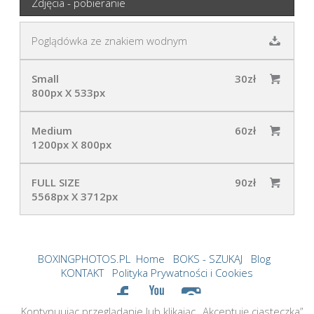
Zdjęcia - pobieranie
Poglądówka ze znakiem wodnym
Small
30zł
800px X 533px
Medium
60zł
1200px X 800px
FULL SIZE
90zł
5568px X 3712px
BOXINGPHOTOS.PL
Home
BOKS - SZUKAJ
Blog
KONTAKT
Polityka Prywatności i Cookies
Kontynuując przeglądanie lub klikając „Akceptuję ciasteczka”,