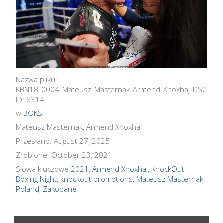
Nazwa pliku:
KBN18_0004_Mateusz_Masternak_Armend_Xhoxhaj_DSC_60
ID: 8314
w
BOKS
Mateusz Masternak, Armend Xhoxhaj
Przesłano: August 27, 2025
Zrobione: October 23, 2021
Słowa kluczowe
2021
,
Armend Xhoxhaj
,
KnockOut
Boxing Night
,
knockout promotions
,
Mateusz Masternak
,
Poland
,
Zakopane