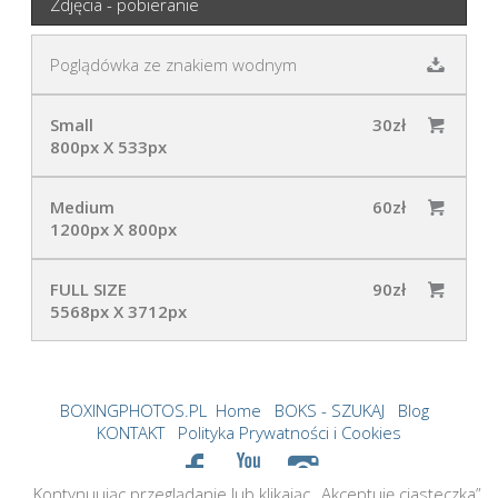
Zdjęcia - pobieranie
Poglądówka ze znakiem wodnym
Small
30zł
800px X 533px
Medium
60zł
1200px X 800px
FULL SIZE
90zł
5568px X 3712px
BOXINGPHOTOS.PL
Home
BOKS - SZUKAJ
Blog
KONTAKT
Polityka Prywatności i Cookies
Kontynuując przeglądanie lub klikając „Akceptuję ciasteczka”,