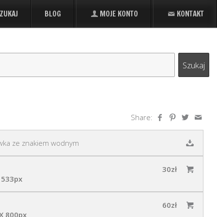
ZUKAJ
BLOG
MOJE KONTO
KONTAKT
Share:
wka ze znakiem wodnym
30zł
 533px
60zł
X 800px