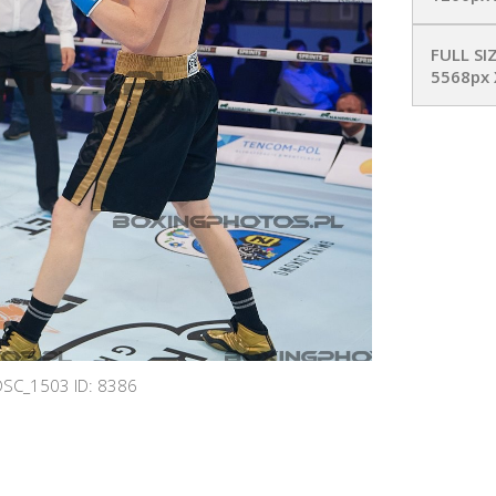
FULL SI
5568px 
DSC_1503 ID: 8386