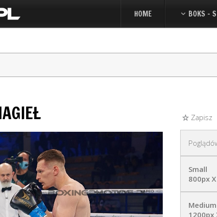
HOME
BOKS - S
AGIEŁ
Zapisz
Poglądó
Small
800px X
Medium
1200px 