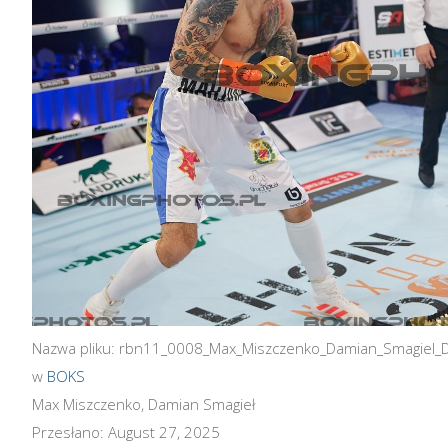
Nazwa pliku: rbn11_0008_Max_Miszczenko_Damian_Smagiel_
w
BOKS
Max Miszczenko, Damian Smagieł
Przesłano: August 27, 2025