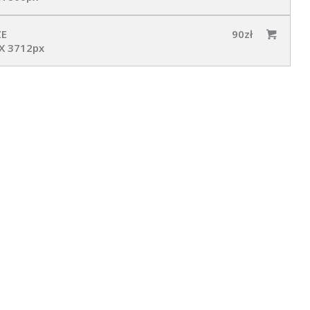
ZE
90zł
X 3712px