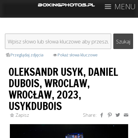
MENU
Przeglądaj zdjęcia
Pokaż słowa kluczowe
OLEKSANDR USYK, DANIEL
DUBOIS, WROCLAW,
WROCŁAW, 2023,
USYKDUBOIS
Zapisz
Share: