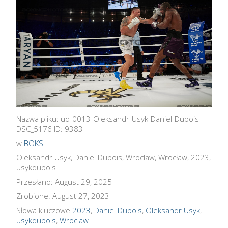
Nazwa pliku: ud-0013-Oleksandr-Usyk-Daniel-Dubois-
DSC_5176 ID: 9383
w
BOKS
Oleksandr Usyk, Daniel Dubois, Wroclaw, Wrocław, 2023,
usykdubois
Przesłano: August 29, 2025
Zrobione: August 27, 2023
Słowa kluczowe
2023
,
Daniel Dubois
,
Oleksandr Usyk
,
usykdubois
,
Wroclaw