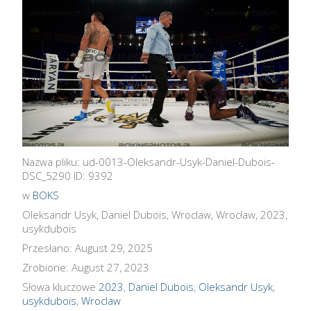
Nazwa pliku: ud-0013-Oleksandr-Usyk-Daniel-Dubois-
DSC_5290 ID: 9392
w
BOKS
Oleksandr Usyk, Daniel Dubois, Wroclaw, Wrocław, 2023,
usykdubois
Przesłano: August 29, 2025
Zrobione: August 27, 2023
Słowa kluczowe
2023
,
Daniel Dubois
,
Oleksandr Usyk
,
usykdubois
,
Wroclaw