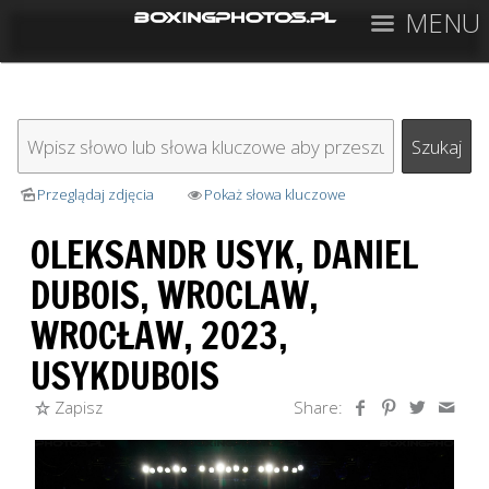
MENU
Przeglądaj zdjęcia
Pokaż słowa kluczowe
OLEKSANDR USYK, DANIEL
DUBOIS, WROCLAW,
WROCŁAW, 2023,
USYKDUBOIS
Zapisz
Share: