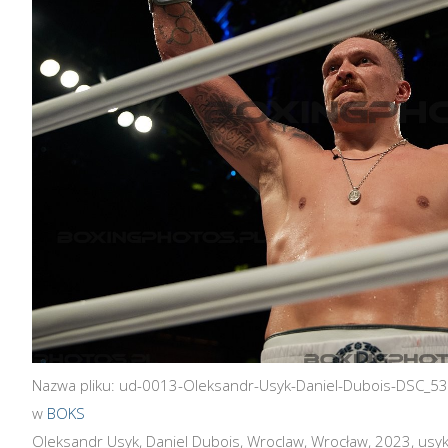
Nazwa pliku: ud-0013-Oleksandr-Usyk-Daniel-Dubois-DSC_53
w
BOKS
Oleksandr Usyk, Daniel Dubois, Wroclaw, Wrocław, 2023, usy