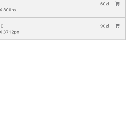
60zł
X 800px
ZE
90zł
X 3712px