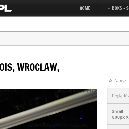
HOME
BOKS - S
OIS, WROCLAW,
Zapisz
Poglądó
Small
800px X