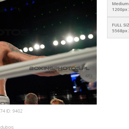
Medium
1200px 
FULL SI
5568px 
74 ID: 9402
kdubois