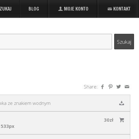
ZUKAJ
BLOG
MOJE KONTO
KONTAKT
Share:
wka ze znakiem wodnym
30zł
 533px