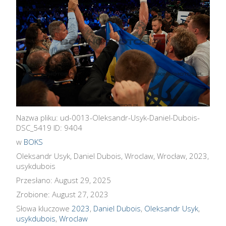
Nazwa pliku: ud-0013-Oleksandr-Usyk-Daniel-Dubois-
DSC_5419 ID: 9404
w
BOKS
Oleksandr Usyk, Daniel Dubois, Wroclaw, Wrocław, 2023,
usykdubois
Przesłano: August 29, 2025
Zrobione: August 27, 2023
Słowa kluczowe
2023
,
Daniel Dubois
,
Oleksandr Usyk
,
usykdubois
,
Wroclaw