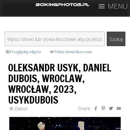
MENU
Przeglądaj zdjęcia
Pokaż słowa kluczowe
OLEKSANDR USYK, DANIEL
DUBOIS, WROCLAW,
WROCŁAW, 2023,
USYKDUBOIS
Zapisz
Share: