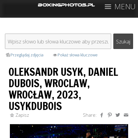
MENU
Przeglądaj zdjęcia
Pokaż słowa kluczowe
OLEKSANDR USYK, DANIEL
DUBOIS, WROCLAW,
WROCŁAW, 2023,
USYKDUBOIS
Zapisz
Share: