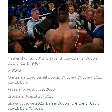
Nazwa pliku: ud-0013-Oleksandr-Usyk-Daniel-Dubois-
DSC_5452 ID: 9407
w
BOKS
Oleksandr Usyk, Daniel Dubois, Wroclaw, Wrocław, 2023,
usykdubois
Przesłano: August 29, 2025
Zrobione: August 27, 2023
Słowa kluczowe
2023
,
Daniel Dubois
,
Oleksandr Usyk
,
usykdubois
,
Wroclaw