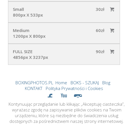
Small
30zł
800px X 533px
Medium
60zł
1200px X 800px
FULL SIZE
90zł
4856px X 3237px
BOXINGPHOTOS.PL
Home
BOKS - SZUKAJ
Blog
KONTAKT
Polityka Prywatności i Cookies
Kontynuując przeglądanie lub klikając „Akceptuję ciasteczka”,
©2026 boxingphotos.pl Created by tame.cloud
wyrażasz zgodę na zapisywanie plików cookies na Twoim
All Rights Reserved. Content may not be used without
urządzeniu, które są niezbędne do świadczenia usług
prior express written consent.
dostępnych za pośrednictwem naszej strony internetowej.
Made with Sytist