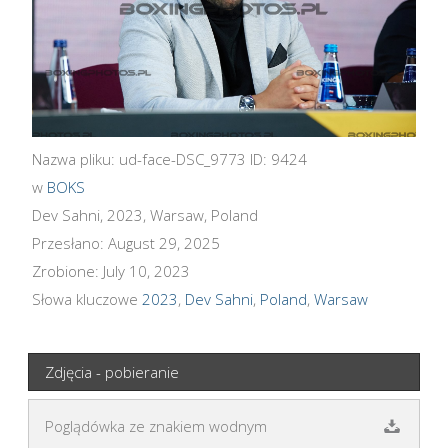
Nazwa pliku: ud-face-DSC_9773 ID: 9424
w
BOKS
Dev Sahni, 2023, Warsaw, Poland
Przesłano: August 29, 2025
Zrobione: July 10, 2023
Słowa kluczowe
2023
,
Dev Sahni
,
Poland
,
Warsaw
Zdjęcia - pobieranie
Poglądówka ze znakiem wodnym