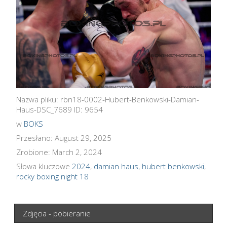
Nazwa pliku: rbn18-0002-Hubert-Benkowski-Damian-
Haus-DSC_7689 ID: 9654
w
BOKS
Przesłano: August 29, 2025
Zrobione: March 2, 2024
Słowa kluczowe
2024
,
damian haus
,
hubert benkowski
,
rocky boxing night 18
Zdjęcia - pobieranie