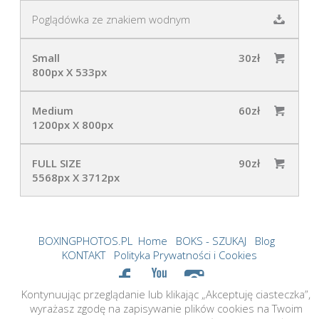
Poglądówka ze znakiem wodnym
Small
30zł
800px X 533px
Medium
60zł
1200px X 800px
FULL SIZE
90zł
5568px X 3712px
BOXINGPHOTOS.PL
Home
BOKS - SZUKAJ
Blog
KONTAKT
Polityka Prywatności i Cookies
Kontynuując przeglądanie lub klikając „Akceptuję ciasteczka”,
©2026 boxingphotos.pl Created by tame.cloud
wyrażasz zgodę na zapisywanie plików cookies na Twoim
All Rights Reserved. Content may not be used without