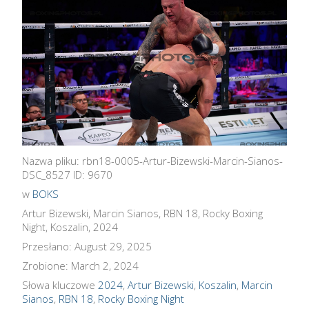
Nazwa pliku: rbn18-0005-Artur-Bizewski-Marcin-Sianos-
DSC_8527 ID: 9670
w
BOKS
Artur Bizewski, Marcin Sianos, RBN 18, Rocky Boxing
Night, Koszalin, 2024
Przesłano: August 29, 2025
Zrobione: March 2, 2024
Słowa kluczowe
2024
,
Artur Bizewski
,
Koszalin
,
Marcin
Sianos
,
RBN 18
,
Rocky Boxing Night