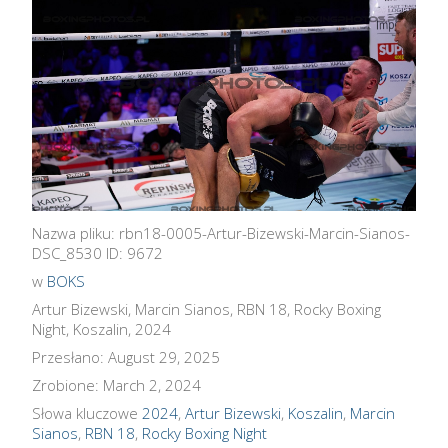
Nazwa pliku: rbn18-0005-Artur-Bizewski-Marcin-Sianos-
DSC_8530 ID: 9672
w
BOKS
Artur Bizewski, Marcin Sianos, RBN 18, Rocky Boxing
Night, Koszalin, 2024
Przesłano: August 29, 2025
Zrobione: March 2, 2024
Słowa kluczowe
2024
,
Artur Bizewski
,
Koszalin
,
Marcin
Sianos
,
RBN 18
,
Rocky Boxing Night