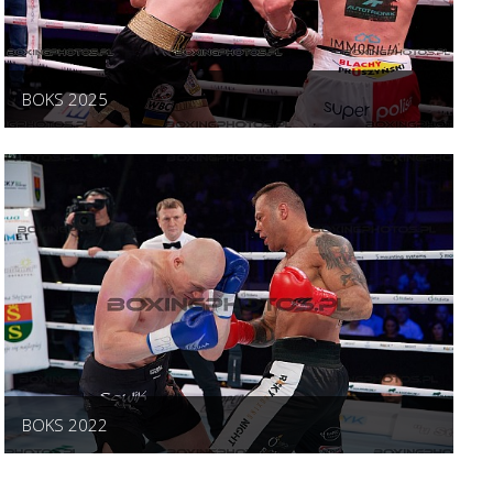
BOKS 2025
BOKS 2022