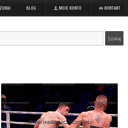
ZUKAJ
BLOG
MOJE KONTO
KONTAKT