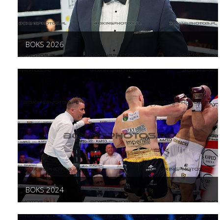
BOKS 2026
BOKS 2024