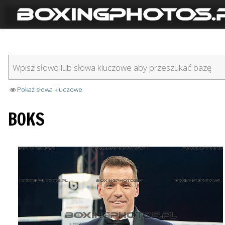
Pokaż słowa kluczowe
BOKS