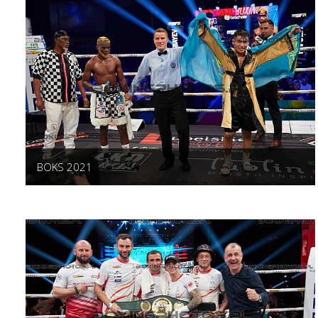
BOKS 2021