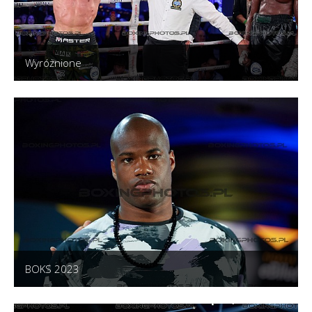
Wyróżnione
BOKS 2023